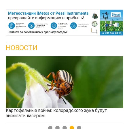
НОВОСТИ
Кыргызстан обошел Казахстан по темпам
сельского хозяйства
жука будут
1
2
3
4
5