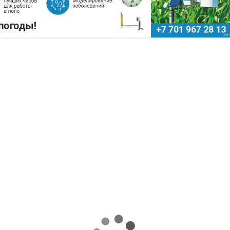
ПОДНЯТЬ ЦЕНЫ НА ЗЕРНО
Поделиться
ючевые сельскохозяйственные регионы Китая
ожных потерях урожая кукурузы, риса, хлопка 
х развития, сообщает
World
of
NAN