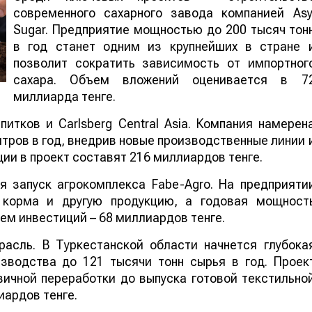
современного сахарного завода компанией Asy
Sugar. Предприятие мощностью до 200 тысяч тон
в год станет одним из крупнейших в стране 
позволит сократить зависимость от импортног
сахара. Объем вложений оценивается в 7
миллиарда тенге.
итков и Carlsberg Central Asia. Компания намерен
в литров в год, внедрив новые производственны
и. Инвестиции в проект составят 216 миллиардо
 запуск агрокомплекса Fabe-Agro. На предприяти
, корма и другую продукцию, а годовая мощност
ъем инвестиций – 68 миллиардов тенге.
расль. В Туркестанской области начнется глубока
зводства до 121 тысячи тонн сырья в год. Проек
ичной переработки до выпуска готовой текстильно
иардов тенге.