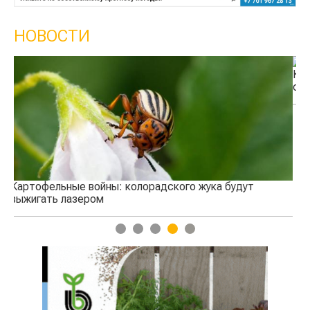
НОВОСТИ
Кыргызстан обошел Казахстан по темпам роста
сельского хозяйства
дут
1
2
3
4
5