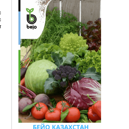
с
с
т