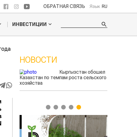
ОБРАТНАЯ СВЯЗЬ
Язык
RU
ИНВЕСТИЦИИ
года
НОВОСТИ
Кыргызстан обошел
ского
Казахстан по темпам роста сельского
фермеры зарабо
игать
хозяйства
экспорте чечев
м
1
2
3
4
5
ь
в
N