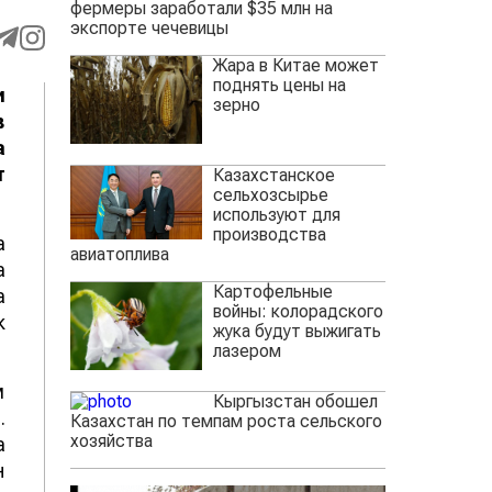
фермеры заработали $35 млн на
экспорте чечевицы
Жара в Китае может
поднять цены на
и
зерно
в
а
т
Казахстанское
сельхозсырье
используют для
производства
а
авиатоплива
а
Картофельные
а
войны: колорадского
к
жука будут выжигать
лазером
м
Кыргызстан обошел
.
Казахстан по темпам роста сельского
хозяйства
а
н