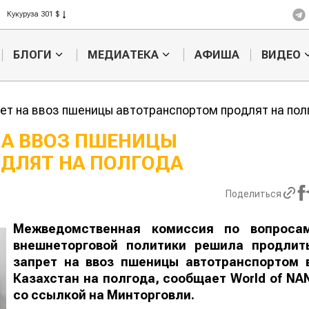
Рис 408 $
Пшеница 423 $
БЛОГИ
МЕДИАТЕКА
АФИША
ВИДЕО
ет на ввоз пшеницы автотранспортом продлят на пол
НА ВВОЗ ПШЕНИЦЫ
ДЛЯТ НА ПОЛГОДА
Казахстанское
Картофельные
сельхозсырье
войны: колорад
используют для
жука будут выж
Поделиться
производства
лазером
а
Межведомственная комиссия по вопроса
внешнеторговой политики решила продлит
запрет на ввоз пшеницы автотранспортом 
Казахстан на полгода, сообщает
World
of
NA
со ссылкой на Минторговли.