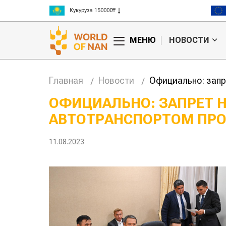
Рис 300000₸
Пшеница 3 класс 125000₸
МЕНЮ
НОВОСТИ
Главная
Новости
Официально: запр
ОФИЦИАЛЬНО: ЗАПРЕТ 
АВТОТРАНСПОРТОМ ПРО
кие
Жара в Китае может
 на
поднять цены на
зерно
11.08.2023
авиатоплив