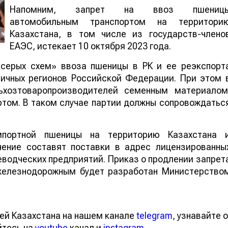
Напомним, запрет на ввоз пшениц
автомобильным транспортом на территори
Казахстана, в том числе из государств-члено
ЕАЭС, истекает 10 октября 2023 года.
«серых схем» ввоза пшеницы в РК и ее реэкспорт
ичных регионов Российской Федерации. При этом 
льхозтоваропроизводителей семенным материалом
том. В таком случае партии должны сопровождатьс
мпортной пшеницы на территорию Казахстана 
ение составят поставки в адрес лицензированны
еводческих предприятий. Приказ о продлении запрет
 железнодорожным будет разработан Министерство
ей Казахстана на нашем канале
telegram
, узнавайте о
йтесь на
youtube
канал и
instagram
.