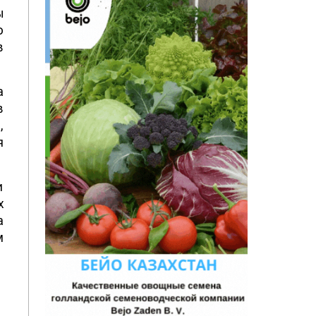
ы
ю
в
а
в
,
я
и
х
а
м