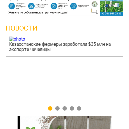
НОВОСТИ
Казахстанские фермеры заработали $35 млн на
экспорте чечевицы
Жа
1
2
3
4
5