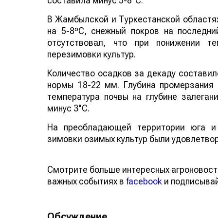
составила минус 5-8°С.
В Жамбылской и Туркестанской областях
на 5-8ºС, снежный покров на последн
отсутствовал, что при понижении т
перезимовки культур.
Количество осадков за декаду составило
нормы 18-22 мм. Глубина промерзания
температура почвы на глубине залеган
минус 3°С.
На преобладающей территории юга и 
зимовки озимых культур были удовлетво
Смотрите больше интересных агроновост
важных событиях в
facebook
и подписыва
Обсуждение