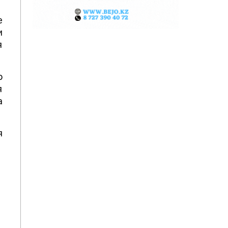
е
и
я
о
я
а
я