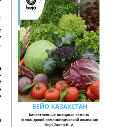
е
.
и
и
,
–
я
-
й
я
х
.
ы