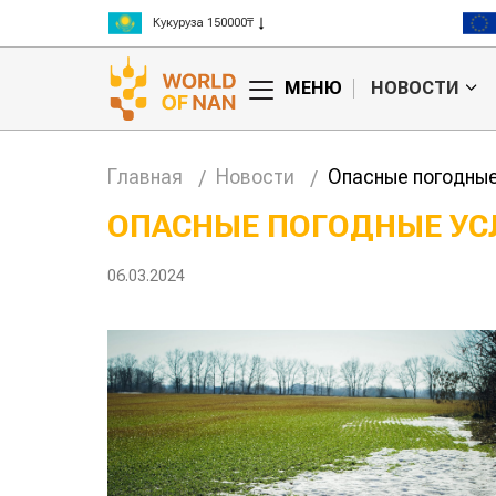
Рис 300000₸
Пшеница 3 класс 125000₸
МЕНЮ
НОВОСТИ
Главная
Новости
Опасные погодные
ОПАСНЫЕ ПОГОДНЫЕ УС
ие
Жара в Китае может
06.03.2024
на
поднять цены на
зерно
авиатоплива