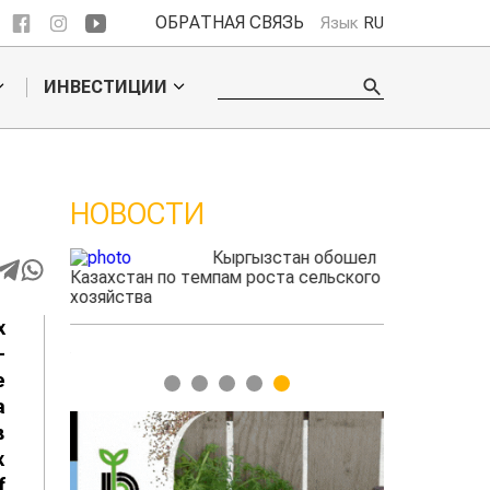
ОБРАТНАЯ СВЯЗЬ
Язык
RU
ИНВЕСТИЦИИ
НОВОСТИ
Кыргызстан обошел
ого
Казахстан по темпам роста сельского
фермеры заработа
ать
хозяйства
экспорте чечеви
х
-
е
1
2
3
4
5
а
в
х
f