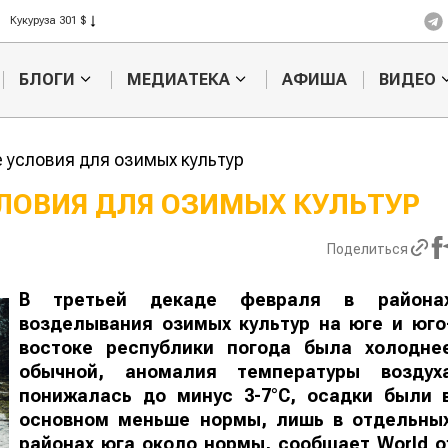
Рис 408 $
Пшеница 423 $
БЛОГИ
МЕДИАТЕКА
АФИША
ВИДЕО
 условия для озимых культур
ЛОВИЯ ДЛЯ ОЗИМЫХ КУЛЬТУР
Казахстанское
Картофельные
Поделиться
сельхозсырье
войны: колорадск
используют для
жука будут выжиг
производства
лазером
В третьей декаде февраля в района
возделывания озимых культур на юге и юго
востоке республики погода была холодне
обычной, аномалия температуры воздух
понижалась до минус 3-7°С, осадки были 
основном меньше нормы, лишь в отдельны
районах юга около нормы, сообщает
World
o