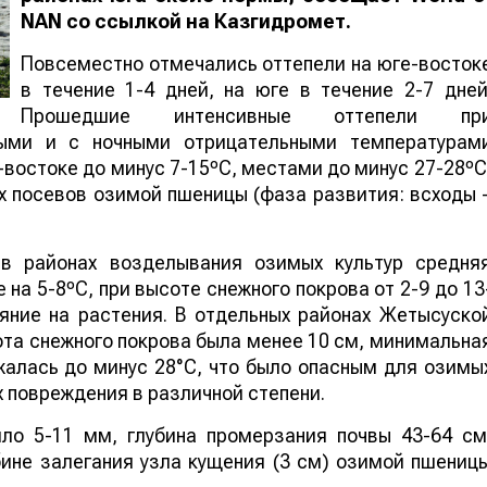
NAN
со ссылкой на Казгидромет.
Повсеместно отмечались оттепели на юге-восток
в течение 1-4 дней, на юге в течение 2-7 дней
Прошедшие интенсивные оттепели пр
ыми и с ночными отрицательными температурам
о-востоке до минус 7-15ºС, местами до минус 27-28ºС
х посевов озимой пшеницы (фаза развития: всходы 
 в районах возделывания озимых культур средня
на 5-8ºС, при высоте снежного покрова от 2-9 до 13
яние на растения. В отдельных районах Жетысуско
ота снежного покрова была менее 10 см, минимальна
жалась до минус 28°С, что было опасным для озимы
х повреждения в различной степени.
ло 5-11 мм, глубина промерзания почвы 43-64 см
ине залегания узла кущения (3 см) озимой пшениц