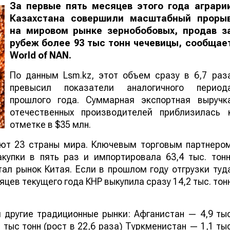
За первые пять месяцев этого года аграри
Казахстана совершили масштабный проры
на мировом рынке зернобобовых, продав з
рубеж более 93 тыс тонн чечевицы, сообщае
World
of
NAN
.
По данным Lsm.kz, этот объем сразу в 6,7 раз
превысил показатели аналогичного период
прошлого года. Суммарная экспортная выручк
отечественных производителей приблизилась 
отметке в $35 млн.
ают 23 страны мира. Ключевым торговым партнеро
купки в пять раз и импортировала 63,4 тыс. тонн
ал рынок Китая. Если в прошлом году отгрузки туд
яцев текущего года КНР выкупила сразу 14,2 тыс. тон
 другие традиционные рынки: Афганистан — 4,9 ты
 тыс тонн (рост в 22,6 раза) Туркменистан — 1,1 ты