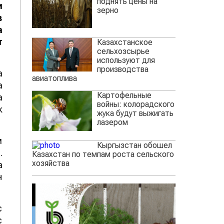
поднять цены на
и
зерно
в
а
т
Казахстанское
сельхозсырье
используют для
производства
а
авиатоплива
а
Картофельные
а
войны: колорадского
к
жука будут выжигать
лазером
м
Кыргызстан обошел
.
Казахстан по темпам роста сельского
хозяйства
а
н
с
с