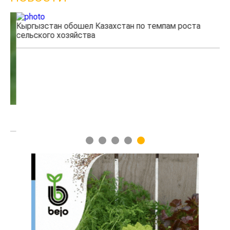
Кыргызстан обошел Казахстан по темпам роста
Ка
сельского хозяйства
эк
1
2
3
4
5