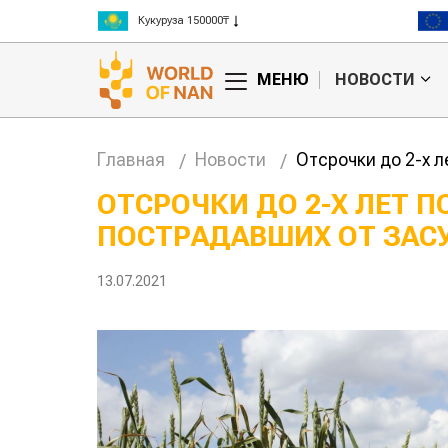
Рис 300000₸
Пшеница 3 класс 125000₸
МЕНЮ
НОВОСТИ
Главная
Новости
Отсрочки до 2-х л
ОТСРОЧКИ ДО 2-Х ЛЕТ 
ПОСТРАДАВШИХ ОТ ЗАСУ
Картофельные
Кыргы
войны: колорадского
Казахстан по темпам р
жука будут выжигать
хозяйства
13.07.2021
лазером