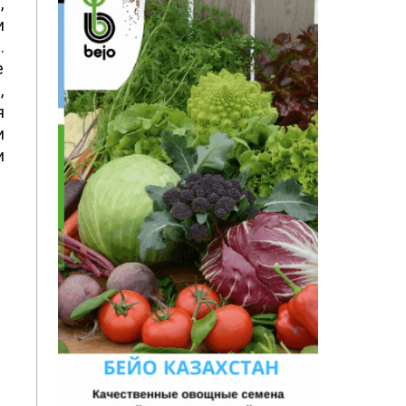
,
и
.
е
,
я
и
и