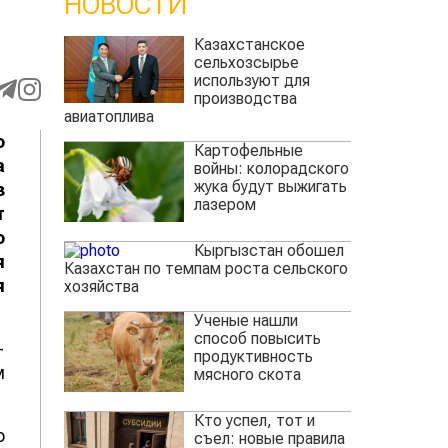
НОВОСТИ
Казахстанское
сельхозсырье
используют для
производства
авиатоплива
о
Картофельные
а
войны: колорадского
жука будут выжигать
з
лазером
т
о
Кыргызстан обошел
я
Казахстан по темпам роста сельского
я
хозяйства
Ученые нашли
способ повысить
-
продуктивность
м
мясного скота
Кто успел, тот и
о
съел: новые правила