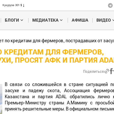
Рис 408 $
Пшеница 423 $
БЛОГИ
МЕДИАТЕКА
АФИША
ВИДЕО
ет по кредитам для фермеров, пострадавших от засух
ПО КРЕДИТАМ ДЛЯ ФЕРМЕРОВ,
ХИ, ПРОСЯТ АФК И ПАРТИЯ ADA
зстан обошел
Ученые нашли
оста сельского
способ повысить
продуктивность
Поделиться
мясного скота
В связи со сложившейся в стране ситуацией п
засухе и падежу скота, Ассоциация фермеро
Казахстана и партия ADAL обратились лично 
Премьер-Министру страны А.Мамину с просьбо
принять решительные меры. В официальном письм