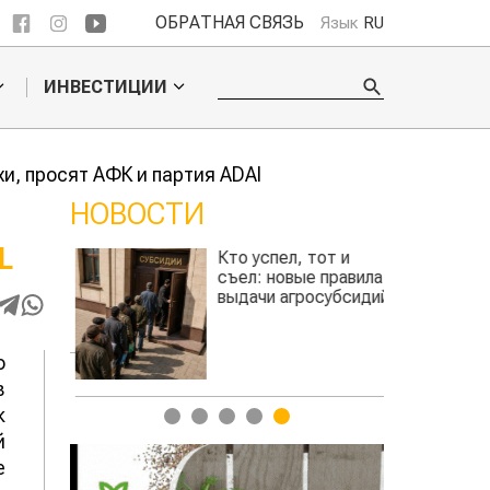
ОБРАТНАЯ СВЯЗЬ
Язык
RU
ИНВЕСТИЦИИ
и, просят АФК и партия ADAl
НОВОСТИ
L
Кто успел, тот и
Казахста
съел: новые правила
сельхозс
выдачи агросубсидий
использую
производ
авиатоплива
о
в
к
1
2
3
4
5
й
е