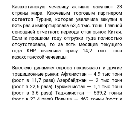
Казахстанскую чечевицу активно закупают 23
страны мира. Ключевым торговым партнером
остается Турция, которая увеличила закупки в
пять раз и импортировала 63,4 тыс. тонн. Главной
сенсацией отчетного периода стал рынок Китая.
Если в прошлом году отгрузки туда полностью
отсутствовали, то за пять месяцев текущего
года КНР выкупила сразу 14,2 тыс. тонн
казахстанской чечевицы.
Высокую динамику спроса показывают и другие
традиционные рынки: Афганистан — 4,9 тыс тонн
(рост в 11,7 раза) Азербайджан — 2 тыс тонн
(рост в 22,6 раза) Туркменистан — 1,1 тыс тонн
(рост в 3,6 раза) Таджикистан — 539,2 тонны
(рост в 23,4 раза) Польша — 462 тонны (рост в
21 раз).
Смотрите больше интересных агроновостей
Казахстана на нашем канале
telegram
, узнавайте