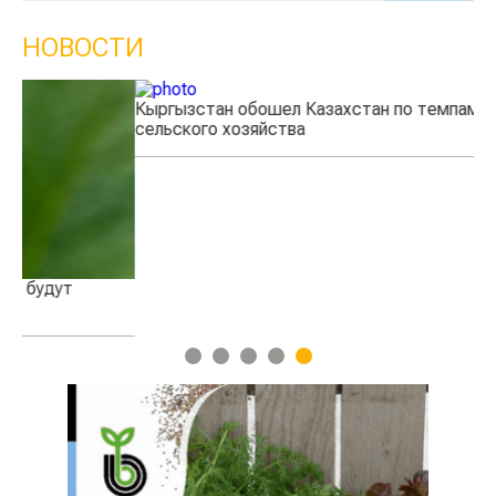
НОВОСТИ
Кыргызстан обошел Казахстан по темпам роста
Ка
сельского хозяйства
эк
1
2
3
4
5