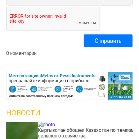
0 коментарии
НОВОСТИ
Кыргызстан обошел Казахстан по темпам роста
Ка
сельского хозяйства
эк