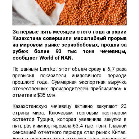
За первые пять месяцев этого года аграрии
Казахстана совершили масштабный прорыв
на мировом рынке зернобобовых, продав за
рубеж более 93 тыс тонн чечевицы,
сообщает
World
of
NAN
.
По данным Lsm.kz, этот объем сразу в 6,7 раза
превысил показатели аналогичного периода
прошлого года. Суммарная экспортная выручка
отечественных производителей приблизилась к
отметке в $35 млн.
Казахстанскую чечевицу активно закупают 23
страны мира. Ключевым торговым партнером
остается Турция, которая увеличила закупки в
пять раз и импортировала 63,4 тыс. тонн. Главной
сенсацией отчетного периода стал рынок Китая.
Если в прошлом году отгрузки туда полностью