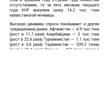
отсутствовали, то за пять месяцев текущего
года КНР выкупила сразу 14,2 тыс. тонн
казахстанской чечевицы.
Высокую динамику спроса показывают и другие
традиционные рынки: Афганистан — 4,9 тыс тонн
(рост в 11,7 раза) Азербайджан — 2 тыс тонн
(рост в 22,6 раза) Туркменистан — 1,1 тыс тонн
(рост в 3,6 раза) Таджикистан — 539,2 тонны
(рост в 23,4 раза) Польша — 462 тонны (рост в
21 раз).
Смотрите больше интересных агроновостей
Казахстана на нашем канале
telegram
, узнавайте
о важных событиях в
facebook
и подписывайтесь
на
youtube
канал и
instagram
.
Обсуждение