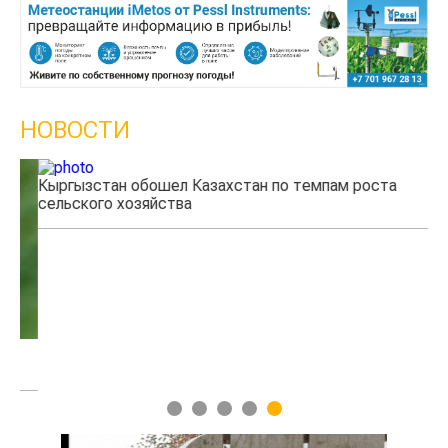
НОВОСТИ
Кыргызстан обошел Казахстан по темпам роста
Ка
сельского хозяйства
эк
1
2
3
4
5