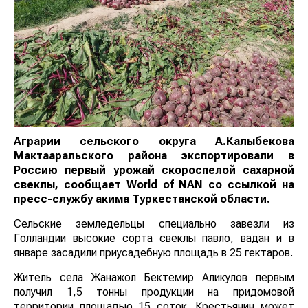
Аграрии сельского округа А.Калыбекова
Мактааральского района экспортировали в
Россию первый урожай скороспелой сахарной
свеклы, сообщает
World
of
NAN
со ссылкой на
пресс-службу акима Туркестанской области.
Сельские земледельцы специально завезли из
Голландии высокие сорта свеклы павло, вадан и в
январе засадили приусадебную площадь в 25 гектаров.
Житель села Жанажол Бектемир Аликулов первым
получил 1,5 тонны продукции на придомовой
территории площадью 15 соток. Крестьянин может