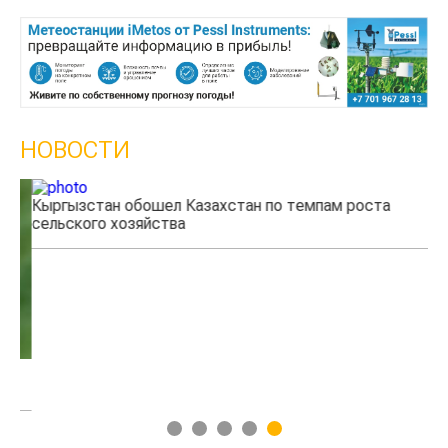
НОВОСТИ
Кыргызстан обошел Казахстан по темпам роста
Ка
сельского хозяйства
эк
1
2
3
4
5