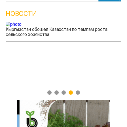
НОВОСТИ
Кыргызстан обошел Казахстан по темпам роста
сельского хозяйства
Уч
мя
1
2
3
4
5