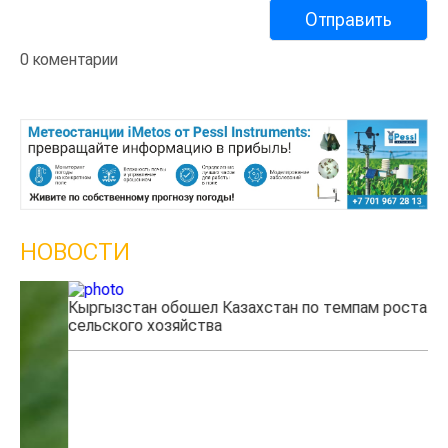
0 коментарии
НОВОСТИ
Кыргызстан обошел Казахстан по темпам роста
Ка
сельского хозяйства
эк