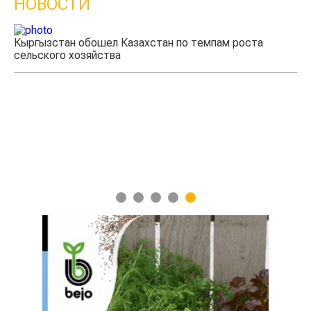
НОВОСТИ
Кыргызстан обошел Казахстан по темпам роста
Ка
сельского хозяйства
эк
1
2
3
4
5