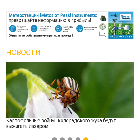
НОВОСТИ
Картофельные войны: колорадского жука будут
В 
выжигать лазером
1
2
3
4
5