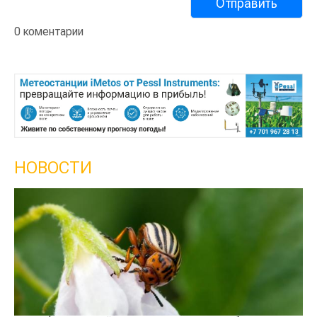
0 коментарии
НОВОСТИ
Кы
се