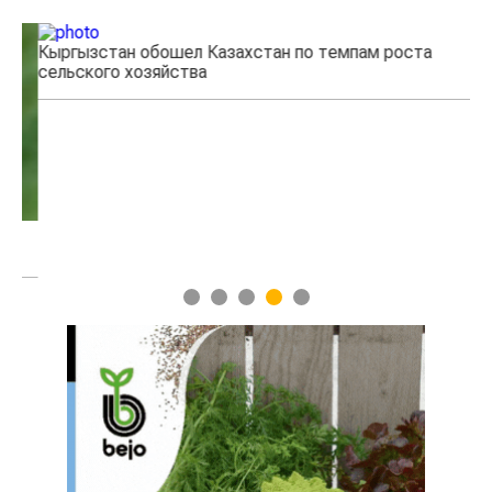
Кыргызстан обошел Казахстан по темпам роста
сельского хозяйства
Учены
мясно
1
2
3
4
5