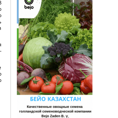
В
о
о
ь
в
я
–
е
о
о