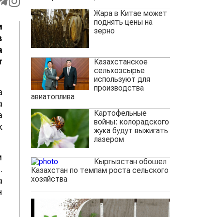
Жара в Китае может
поднять цены на
и
зерно
в
а
т
Казахстанское
сельхозсырье
используют для
производства
а
авиатоплива
а
Картофельные
а
войны: колорадского
к
жука будут выжигать
лазером
м
Кыргызстан обошел
.
Казахстан по темпам роста сельского
хозяйства
а
н