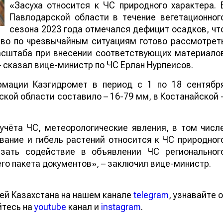
«Засуха относится к ЧС природного характера. 
Павлодарской области в течение вегетационног
сезона 2023 года отмечался дефицит осадков, чт
тво по чрезвычайным ситуациям готово рассмотрет
асштаба при внесении соответствующих материало
 сказал вице-министр по ЧС Ерлан Нурпеисов.
рмации Казгидромет в период с 1 по 18 сентябр
кой области составило – 16-79 мм, в Костанайской 
учёта ЧС, метеорологические явления, в том числ
вание и гибель растений относится к ЧС природног
азать содействие в объявлении ЧС региональног
о пакета документов», – заключил вице-министр.
ей Казахстана на нашем канале
telegram
, узнавайте о
йтесь на
youtube
канал и
instagram
.