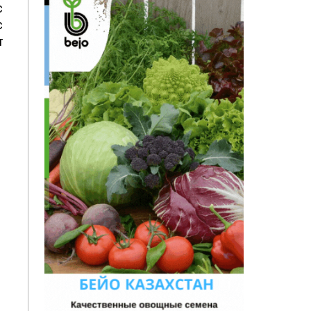
с
с
т