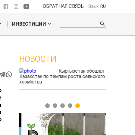
ОБРАТНАЯ СВЯЗЬ
Язык
RU
ИНВЕСТИЦИИ
НОВОСТИ
ые
Кыргызстан обошел
радского
Казахстан по темпам роста сельского
фермеры зар
выжигать
хозяйства
экспорте че
о
е
м
1
2
3
4
5
в
о