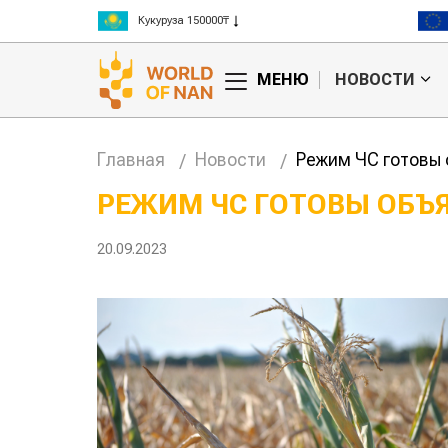
Рис 300000₸
Пшеница 3 класс 125000₸
МЕНЮ
НОВОСТИ
Главная
Новости
Режим ЧС готовы 
РЕЖИМ ЧС ГОТОВЫ ОБЪЯ
анские
Жара в Китае может
20.09.2023
млн на
поднять цены на
зерно
авиатоп