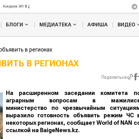
Рис 408 $
Пшеница 423 $
БЛОГИ
МЕДИАТЕКА
АФИША
ВИДЕО
объявить в регионах
ВИТЬ В РЕГИОНАХ
Казахстанское
Картофельн
Поделиться
сельхозсырье
войны: коло
используют для
жука будут 
производства
лазером
На расширенном заседании комитета п
лива
аграрным вопросам в мажилис
министерство по чрезвычайным ситуация
выразило готовность объявить режим ЧС 
некоторых регионах, сообщает
World
of
NAN
с
ссылкой на BaigeNews.kz.