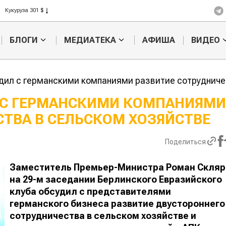
Рис 408 $
Пшеница 423 $
БЛОГИ
МЕДИАТЕКА
АФИША
ВИДЕО
дил с германскими компаниями развитие сотрудниче
 С ГЕРМАНСКИМИ КОМПАНИЯМИ
ТВА В СЕЛЬСКОМ ХОЗЯЙСТВЕ
Казахстанское
Картофельн
сельхозсырье
войны: колор
используют для
жука будут в
Поделиться
производства
лазером
ива
Заместитель Премьер-Министра Роман Скляр
на 29-м заседании Берлинского Евразийского
клуба обсудил с представителями
германского бизнеса развитие двустороннего
сотрудничества в сельском хозяйстве и