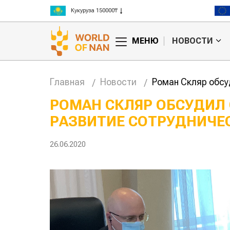
Рис 300000₸
Пшеница 3 класс 125000₸
МЕНЮ
НОВОСТИ
Главная
Новости
Роман Скляр обсу
РОМАН СКЛЯР ОБСУДИЛ
РАЗВИТИЕ СОТРУДНИЧЕС
анские
Жара в Китае может
млн на
поднять цены на
зерно
26.06.2020
авиатопл