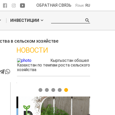
ОБРАТНАЯ СВЯЗЬ
Язык
RU
ИНВЕСТИЦИИ
ства в сельском хозяйстве
НОВОСТИ
ые
Кыргызстан обошел
адского
Казахстан по темпам роста сельского
фермеры зара
ыжигать
хозяйства
экспорте че
1
2
3
4
5