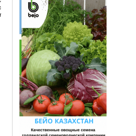
с
с
т