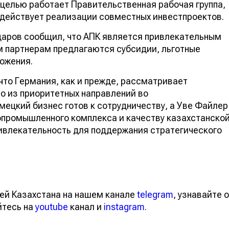
целью работает Правительственная рабочая группа,
одействует реализации совместных инвестпроектов.
аров сообщил, что АПК является привлекательным
м партнерам предлагаются субсидии, льготные
ожения.
что Германия, как и прежде, рассматривает
о из приоритетных направлений во
ецкий бизнес готов к сотрудничеству, а Уве Файлер
опромышленного комплекса и качеству казахстанско
ивлекательность для поддержания стратегического
ей Казахстана на нашем канале
telegram
, узнавайте о
йтесь на
youtube
канал и
instagram
.