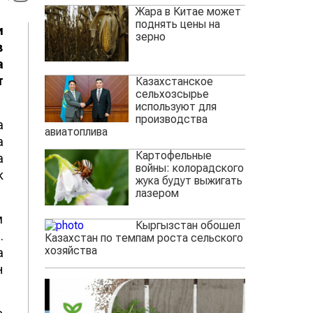
Жара в Китае может
поднять цены на
и
зерно
в
а
т
Казахстанское
сельхозсырье
используют для
производства
а
авиатоплива
а
Картофельные
а
войны: колорадского
к
жука будут выжигать
лазером
м
Кыргызстан обошел
.
Казахстан по темпам роста сельского
хозяйства
а
н