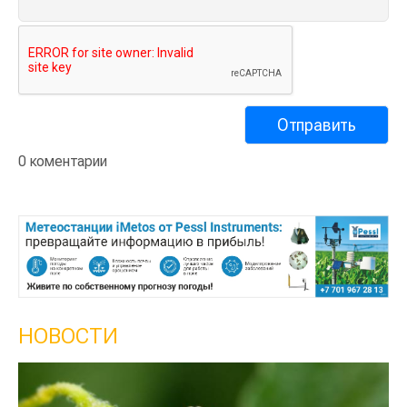
0 коментарии
НОВОСТИ
Кы
се