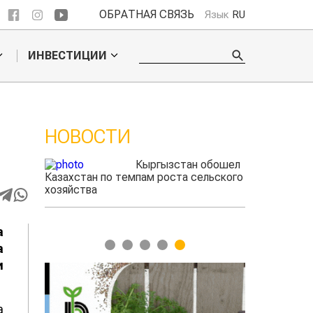
ОБРАТНАЯ СВЯЗЬ
Язык
RU
ИНВЕСТИЦИИ
НОВОСТИ
ые
Кыргызстан обошел
радского
Казахстан по темпам роста сельского
фермеры зар
выжигать
хозяйства
экспорте че
а
1
2
3
4
5
а
и
а