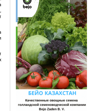
а
,
т
а
и
т
х