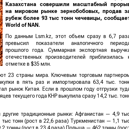
Казахстана совершили масштабный проры
на мировом рынке зернобобовых, продав з
рубеж более 93 тыс тонн чечевицы, сообщае
World
of
NAN
.
По данным Lsm.kz, этот объем сразу в 6,7 раз
превысил показатели аналогичного период
прошлого года. Суммарная экспортная выручк
отечественных производителей приблизилась 
отметке в $35 млн.
ают 23 страны мира. Ключевым торговым партнеро
купки в пять раз и импортировала 63,4 тыс. тонн
ал рынок Китая. Если в прошлом году отгрузки туд
яцев текущего года КНР выкупила сразу 14,2 тыс. тон
 другие традиционные рынки: Афганистан — 4,9 ты
 тыс тонн (рост в 22,6 раза) Туркменистан — 1,1 ты
,2 тонны (рост в 23,4 раза) Польша — 462 тонны (рос