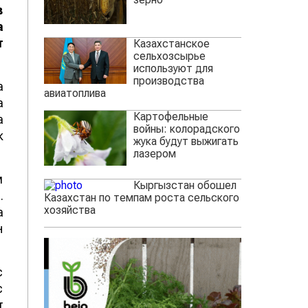
в
а
т
Казахстанское
сельхозсырье
используют для
производства
а
авиатоплива
а
Картофельные
а
войны: колорадского
к
жука будут выжигать
лазером
м
Кыргызстан обошел
.
Казахстан по темпам роста сельского
хозяйства
а
н
с
с
т