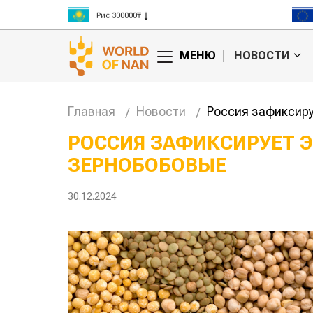
Рис 300000₸
Пшеница 3 класс 125000₸
МЕНЮ
НОВОСТИ
Главная
Новости
Россия зафиксиру
РОССИЯ ЗАФИКСИРУЕТ 
ЗЕРНОБОБОВЫЕ
анские
Жара в Китае может
млн на
поднять цены на
зерно
30.12.2024
авиатоп