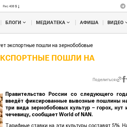
Рис 408 $
Пшеница 423 $
БЛОГИ
МЕДИАТЕКА
АФИША
ВИДЕО
ет экспортные пошли на зернобобовые
ЭКСПОРТНЫЕ ПОШЛИ НА
Казахстанское
Картофельн
сельхозсырье
войны: коло
используют для
жука будут 
Поделиться
производства
лазером
лива
Правительство России со следующего год
введёт фиксированные вывозные пошлины н
три вида зернобобовых культур – горох, нут 
чечевицу, сообщает
World
of
NAN
.
Тарифные ставки на эти культуры составят 5%. Н