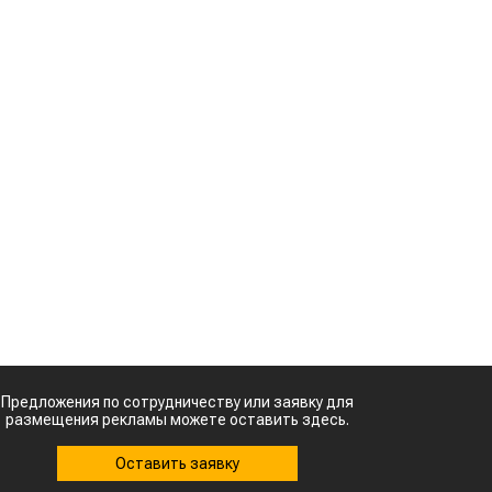
Картофельные
т
войны: колорадского
жука будут выжигать
я
лазером
Кыргызстан обошел
м
Казахстан по темпам роста сельского
хозяйства
о
Ученые нашли
ь
способ повысить
продуктивность
и
мясного скота
Кто успел, тот и
о
съел: новые
,
правила выдачи
й
агросубсидий
»
,
ю