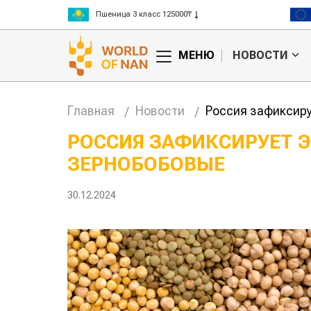
Пшеница 3 класс 125000₸
Ячмень 130000₸
Кукуруза 150000₸
МЕНЮ
НОВОСТИ
Рис 300000₸
Пшеница 3 класс 125000₸
Главная
Новости
Россия зафиксир
РОССИЯ ЗАФИКСИРУЕТ
ЗЕРНОБОБОВЫЕ
Кто успел, тот и съел:
новые правила
выдачи
30.12.2024
агросубсидий
авиатоп