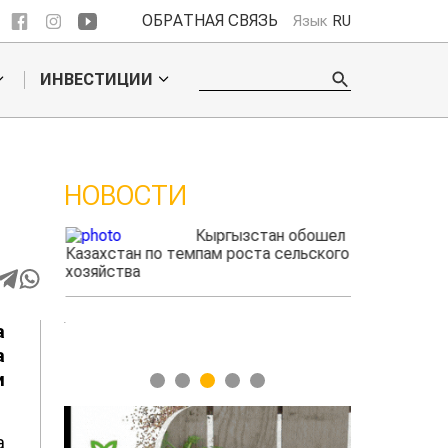
ОБРАТНАЯ СВЯЗЬ
Язык
RU
ИНВЕСТИЦИИ
НОВОСТИ
ые
Кыргызстан обошел
радского
Казахстан по темпам роста сельского
выжигать
хозяйства
а
а
и
1
2
3
4
5
а