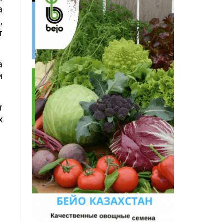
а
,
т
а
и
а
я