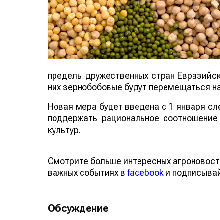
пределы дружественных стран Евразийско
них зернобобовые будут перемещаться н
Новая мера будет введена с 1 январ
позволит поддержать рациональное с
зернобобовых культур.
Смотрите больше интересных агроновос
о важных событиях в
facebook
и подписы
Обсуждение