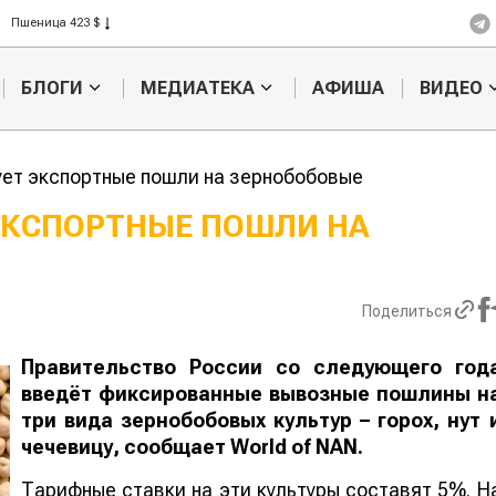
Пшеница 423 $
Ячмень 330 $
Кукуруза 301 $
БЛОГИ
МЕДИАТЕКА
АФИША
ВИДЕО
Рис 408 $
Пшеница 423 $
ует экспортные пошли на зернобобовые
 ЭКСПОРТНЫЕ ПОШЛИ НА
Казахстанское
Картофельн
сельхозсырье
войны: коло
используют для
жука будут 
Поделиться
производства
лазером
лива
Правительство России со следующего год
введёт фиксированные вывозные пошлины н
три вида зернобобовых культур – горох, нут 
чечевицу, сообщает
World
of
NAN
.
Тарифные ставки на эти культуры составят 5%. Н