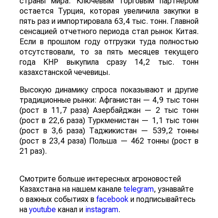
страны мира. Ключевым торговым партнером
остается Турция, которая увеличила закупки в
пять раз и импортировала 63,4 тыс. тонн. Главной
сенсацией отчетного периода стал рынок Китая.
Если в прошлом году отгрузки туда полностью
отсутствовали, то за пять месяцев текущего
года КНР выкупила сразу 14,2 тыс. тонн
казахстанской чечевицы.
Высокую динамику спроса показывают и другие
традиционные рынки: Афганистан — 4,9 тыс тонн
(рост в 11,7 раза) Азербайджан — 2 тыс тонн
(рост в 22,6 раза) Туркменистан — 1,1 тыс тонн
(рост в 3,6 раза) Таджикистан — 539,2 тонны
(рост в 23,4 раза) Польша — 462 тонны (рост в
21 раз).
Смотрите больше интересных агроновостей
Казахстана на нашем канале
telegram
, узнавайте
о важных событиях в
facebook
и подписывайтесь
на
youtube
канал и
instagram
.