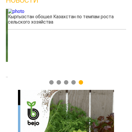
НОВОСТИ
Кыргызстан обошел Казахстан по темпам роста
Ка
сельского хозяйства
эк
1
2
3
4
5