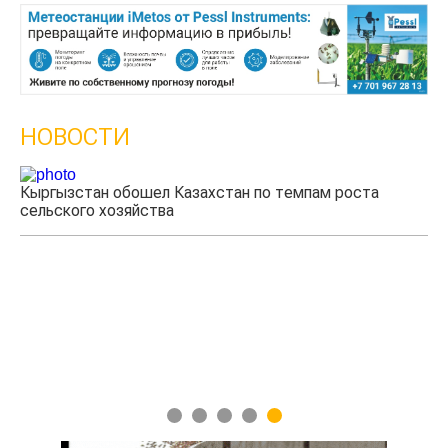
НОВОСТИ
Кыргызстан обошел Казахстан по темпам роста
Ка
сельского хозяйства
эк
1
2
3
4
5