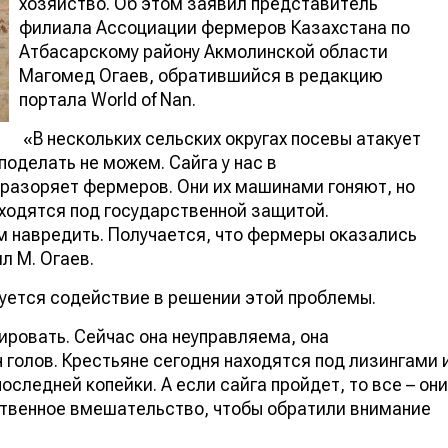
хозяйство. Об этом заявил представитель
филиала Ассоциации фермеров Казахстана по
Атбасарскому району Акмолинской области
Магомед Огаев, обратившийся в редакцию
портала World of Nan.
«В нескольких сельских округах посевы атакует
поделать не можем. Сайга у нас в
а разоряет фермеров. Они их машинами гоняют, но
аходятся под государственной защитой.
 навредить. Получается, что фермеры оказались
л М. Огаев.
уется содействие в решении этой проблемы.
ровать. Сейчас она неуправляема, она
 голов. Крестьяне сегодня находятся под лизингами 
следней копейки. А если сайга пройдет, то все – они
ственное вмешательство, чтобы обратили внимание