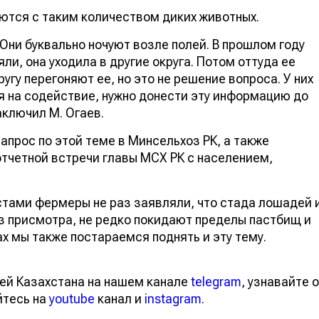
яются с таким количеством диких животных.
Они буквально ночуют возле полей. В прошлом году
яли, она уходила в другие округа. Потом оттуда ее
ругу перегоняют ее, но это не решение вопроса. У них
 на содействие, нужно донести эту информацию до
аключил М. Огаев.
запрос по этой теме в Минсельхоз РК, а также
отчетной встречи главы МСХ РК с населением,
тами фермеры не раз заявляли, что стада лошадей 
ез присмотра, не редко покидают пределы пастбищ и
х мы также постараемся поднять и эту тему.
ей Казахстана на нашем канале
telegram
, узнавайте о
йтесь на
youtube
канал и
instagram
.