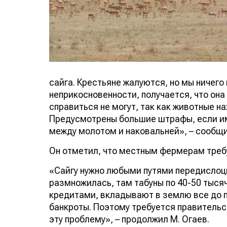
сайга. Крестьяне жалуются, но мы ничего 
неприкосновенности, получается, что он
справиться не могут, так как животные н
Предусмотрены большие штрафы, если им
между молотом и наковальней», – сообщи
Он отметил, что местным фермерам треб
«Сайгу нужно любыми путями передислоци
размножилась, там табуны по 40-50 тысяч
кредитами, вкладывают в землю все до по
банкроты. Поэтому требуется правитель
эту проблему», – продолжил М. Огаев.