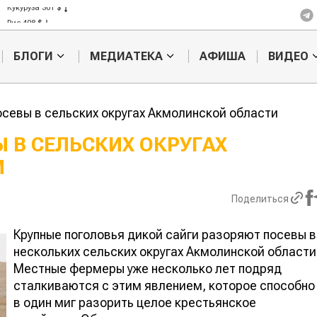
Кукуруза 301 $
Рис 408 $
Пшеница 423 $
БЛОГИ
МЕДИАТЕКА
АФИША
ВИДЕО
осевы в сельских округах Акмолинской области
Ы В СЕЛЬСКИХ ОКРУГАХ
И
Жара в Китае может
Казахстанск
поднять цены на
сельхозсыр
зерно
используют 
Поделиться
производств
авиатоплива
Крупные поголовья дикой сайги разоряют посевы в
нескольких сельских округах Акмолинской области
Местные фермеры уже несколько лет подряд
сталкиваются с этим явлением, которое способно
в один миг разорить целое крестьянское