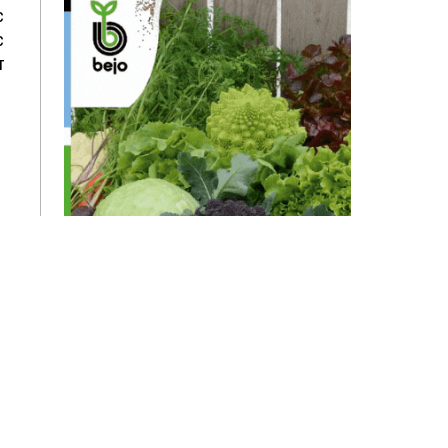
с
с
т