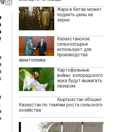
Жара в Китае может
поднять цены на
и
зерно
в
а
т
Казахстанское
сельхозсырье
используют для
производства
а
авиатоплива
а
Картофельные
а
войны: колорадского
к
жука будут выжигать
лазером
м
Кыргызстан обошел
.
Казахстан по темпам роста сельского
хозяйства
а
н