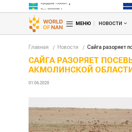
Кукуруза 150000₸
Рис 300000₸
Пшеница 3 класс 125000₸
МЕНЮ
НОВОСТИ
Главная
Новости
Сайга разоряет п
САЙГА РАЗОРЯЕТ ПОСЕВ
АКМОЛИНСКОЙ ОБЛАСТ
тан обошел
Казахстанские
та сельского
фермеры заработали $35 млн на
экспорте чечевицы
01.06.2020