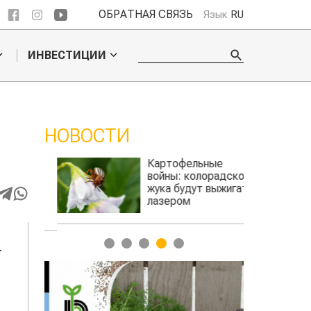
ОБРАТНАЯ СВЯЗЬ
Язык
RU
ИНВЕСТИЦИИ
НОВОСТИ
ое
Картофельные
ье
войны: колорадского
Казахстан п
для
жука будут выжигать
хозяйства
а
лазером
1
2
3
4
5
.