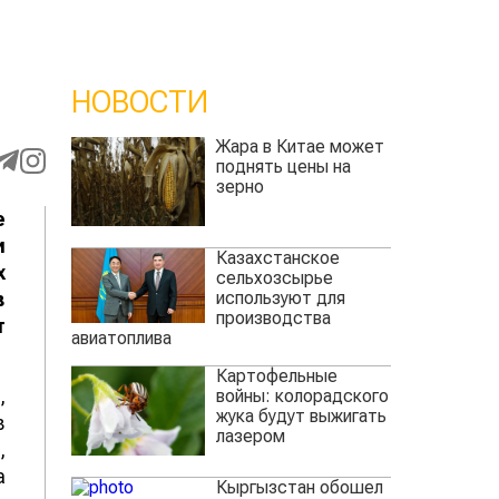
НОВОСТИ
Жара в Китае может
поднять цены на
зерно
е
и
Казахстанское
х
сельхозсырье
используют для
в
производства
т
авиатоплива
Картофельные
,
войны: колорадского
жука будут выжигать
в
лазером
,
а
Кыргызстан обошел