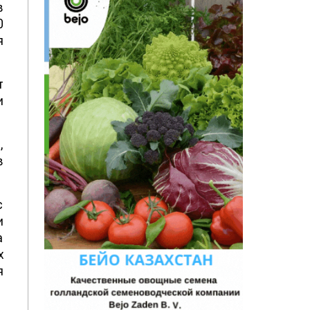
в
0
я
т
и
,
в
с
и
а
х
я