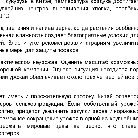
кукурузы в Китае, температура воздуха достигае
упнейших центров выращивания хлопка, столбик
 °C.
 цветения и налива зерна, когда растения особенн
шенная влажность создает благоприятные условия дл
ей. Власти уже рекомендовали аграриям увеличит
ные меры для защиты посевов.
 фактическом неурожае. Оценить масштаб возможны
борочной кампании. Однако ситуация находится по
ий урожай обеспечивает около трех четвертей всег
т иметь и положительную сторону. Китай остаетс
еров сельхозпродукции. Если собственный урожа
ятно, придется увеличить закупки зерна и кормовы
 возможное сокращение урожая в одной из крупнейши
ддержать мировые цены на зерно, что стане
ортеров.