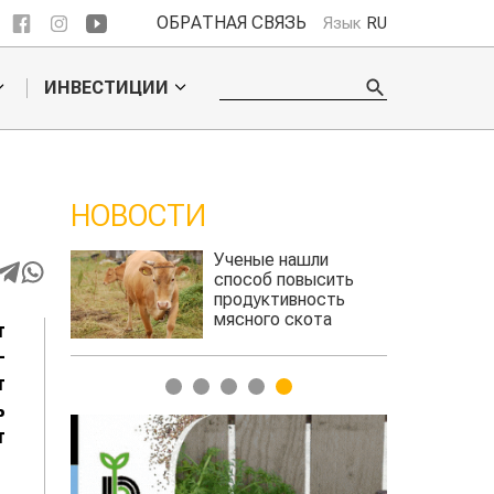
ОБРАТНАЯ СВЯЗЬ
Язык
RU
ИНВЕСТИЦИИ
НОВОСТИ
 обошел
Ученые нашли
ельского
способ повысить
продуктивность
мясного скота
т
-
т
1
2
3
4
5
ь
т