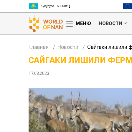
Рис 300000₸
Пшеница 3 класс 125000₸
МЕНЮ
НОВОСТИ
Главная
Новости
Сайгаки лишили ф
САЙГАКИ ЛИШИЛИ ФЕРМ
Китае может
Казахстанское
17.08.2023
 цены на
сельхозсырье
используют для
производства
авиатоплива