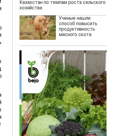
т
Казахстан по темпам роста сельского
хозяйства
и
Ученые нашли
способ повысить
о
продуктивность
мясного скота
я
ь
х
д
о
я
й
х
х
т