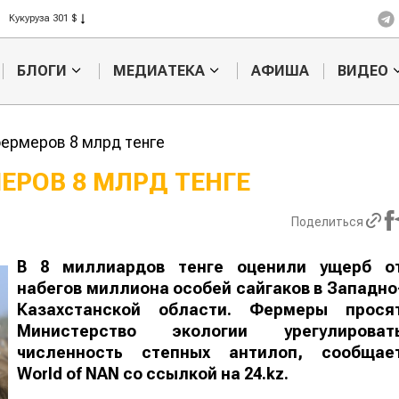
Рис 408 $
Пшеница 423 $
БЛОГИ
МЕДИАТЕКА
АФИША
ВИДЕО
ермеров 8 млрд тенге
ЕРОВ 8 МЛРД ТЕНГЕ
Картофельные
Кыргызстан
Поделиться
войны: колорадского
Казахстан по темпам роста с
жука будут выжигать
хозяйства
лазером
В 8 миллиардов тенге оценили ущерб о
набегов миллиона особей сайгаков в Западно
Казахстанской области. Фермеры прося
Министерство экологии урегулироват
численность степных антилоп, сообщае
World
of
NAN
со ссылкой на 24.kz.