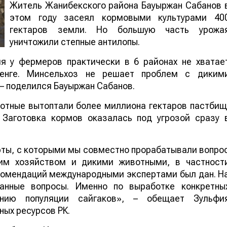
Житель Жанибекского района Бауыржан Сабанов 
этом году засеял кормовыми культурами 40
гектаров земли. Но большую часть урожа
уничтожили степные антилопы.
ия у фермеров практически в 6 районах не хватае
енге. Минсельхоз не решает проблем с диким
 – поделился Бауыржан Сабанов.
отные вытоптали более миллиона гектаров пастбищ
 Заготовка кормов оказалась под угрозой сразу 
ты, с которыми мы совместно прорабатывали вопро
им хозяйством и дикими животными, в частност
екомендаций международными экспертами был дан. Н
анные вопросы. Именно по выработке конкретны
ению популяции сайгаков», – обещает Зульфи
ных ресурсов РК.