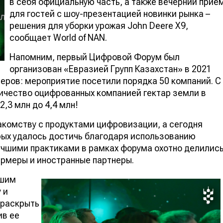
в себя официальную часть, а также вечерний прие
для гостей с шоу-презентацией новинки рынка –
решения для уборки урожая John Deere X9,
сообщает World of NAN.
Напомним, первый Цифровой Форум был
организован «Евразией Групп Казахстан» в 2021
меров: мероприятие посетили порядка 50 компаний. С
ичество оцифрованных компанией гектар земли в
,3 млн до 4,4 млн!
акомству с продуктами цифровизации, а сегодня
орых удалось достичь благодаря использованию
учшими практиками в рамках форума охотно делилис
ермеры и иностранные партнеры.
йшим
 и
 раскрыть
ив ее