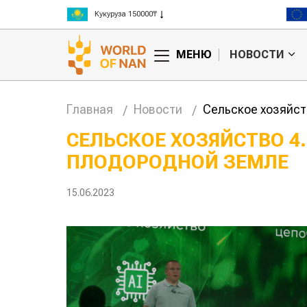
Рис 300000₸
Пшеница 3 класс 125000₸
МЕНЮ
НОВОСТИ
Главная
Новости
Сельское хозяйст
СЕЛЬСКОЕ ХОЗЯЙСТВО 4
ПЛОДОРОДНОЙ ЗЕМЛЕ
анское
Картофельные
сырье
войны: колорадского
Казахст
уют для
жука будут выжигать
хозяйст
15.06.2023
дства
лазером