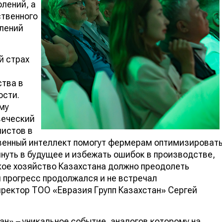
лений, а
ственного
плений
й страх
ства в
ости.
му
веческий
листов в
твенный интеллект помогут фермерам оптимизироват
януть в будущее и избежать ошибок в производстве,
кое хозяйство Казахстана должно преодолеть
 прогресс продолжался и не встречал
иректор ТОО «Евразия Групп Казахстан» Сергей
н» – уникальное событие, аналогов которому на