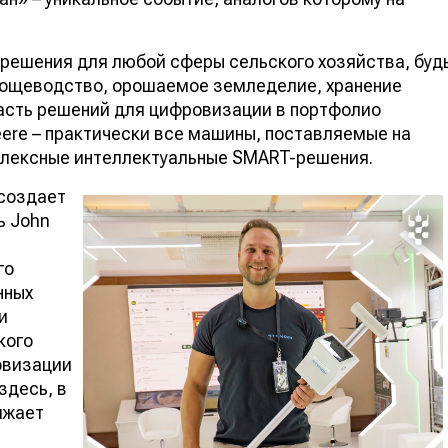
решения для любой сферы сельского хозяйства, буд
вощеводство, орошаемое земледелие, хранение
часть решений для цифровизации в портфолио
ere – практически все машины, поставляемые на
плексные интеллектуальные SMART-решения.
 создает
ь John
го
нных
и
кого
овизации
здесь, в
лжает