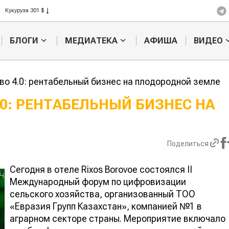
Рис 408 $
Пшеница 423 $
БЛОГИ
МЕДИАТЕКА
АФИША
ВИДЕО
во 4.0: рентабельный бизнес на плодородной земле
.0: РЕНТАБЕЛЬНЫЙ БИЗНЕС НА
Кыргызстан обошел
Ученые наш
ан по темпам роста сельского
способ повы
ва
продуктивно
Поделиться
мясного ско
Сегодня в отеле Rixos Borovoe состоялся II
Международный форум по цифровизации
сельского хозяйства, организованный ТОО
«Евразия Групп Казахстан», компанией №1 в
аграрном секторе страны. Мероприятие включало