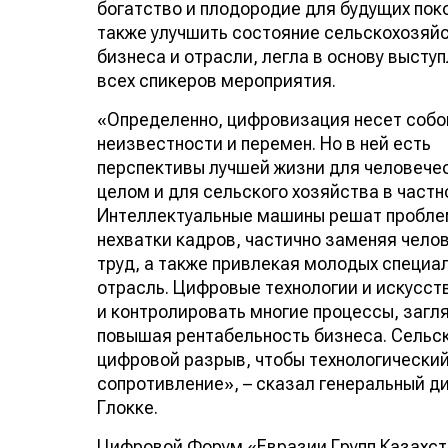
богатство и плодородие для будущих поко
также улучшить состояние сельскохозяй
бизнеса и отрасли, легла в основу высту
всех спикеров мероприятия.
«Определенно, цифровизация несет собо
неизвестности и перемен. Но в ней есть
перспективы лучшей жизни для человече
целом и для сельского хозяйства в частн
Интеллектуальные машины решат пробле
нехватки кадров, частично заменяя чело
труд, а также привлекая молодых специа
отрасль. Цифровые технологии и искусс
и контролировать многие процессы, загл
повышая рентабельность бизнеса. Сельс
цифровой разрыв, чтобы технологический
сопротивление», – сказал генеральный д
Глокке.
Цифровой Форум «Евразии Групп Казахста