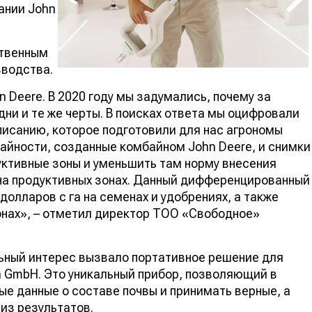
ании John
ственным
зводства.
n Deere. В 2020 году мы задумались, почему за
ни и те же черты. В поисках ответа мы оцифровали
дписанию, которое подготовили для нас агрономы
жайности, созданные комбайном John Deere, и снимки
уктивные зоны и уменьшить там норму внесения
 на продуктивных зонах. Данный дифференцированный
долларов с га на семенах и удобрениях, а также
онах», – отметил директор ТОО «Свободное»
ьный интерес вызвало портативное решение для
n GmbH. Это уникальный прибор, позволяющий в
ые данные о составе почвы и принимать верные, а
из результатов.