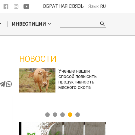
ОБРАТНАЯ СВЯЗЬ
Язык
RU
ИНВЕСТИЦИИ
НОВОСТИ
ли
Кто успел, тот и
сить
съел: новые правила
сть
выдачи агросубсидий
та
авиатоплива
1
2
3
4
5