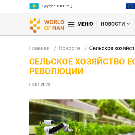
Рис 300000₸
Пшеница 3 класс 125000₸
МЕНЮ
НОВОСТИ
Главная
Новости
Сельское хозяйст
СЕЛЬСКОЕ ХОЗЯЙСТВО Е
РЕВОЛЮЦИИ
анские
Жара в Китае может
млн на
поднять цены на
зерно
04.01.2023
авиатоп