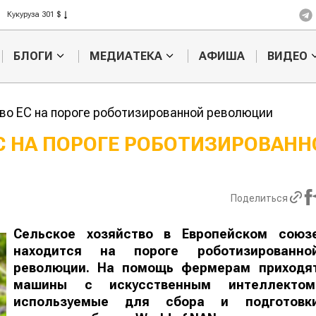
Рис 408 $
Пшеница 423 $
БЛОГИ
МЕДИАТЕКА
АФИША
ВИДЕО
во ЕС на пороге роботизированной революции
С НА ПОРОГЕ РОБОТИЗИРОВАНН
Казахстанское
Картофельн
сельхозсырье
войны: коло
используют для
жука будут 
Поделиться
производства
лазером
лива
Сельское хозяйство в Европейском союз
находится на пороге роботизированно
революции. На помощь фермерам приходя
машины с искусственным интеллектом
используемые для сбора и подготовк