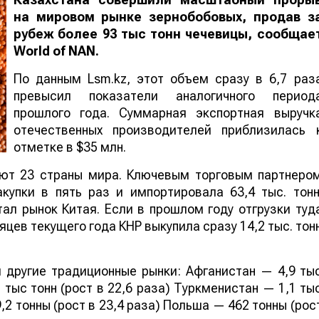
на мировом рынке зернобобовых, продав з
рубеж более 93 тыс тонн чечевицы, сообщае
World
of
NAN
.
По данным Lsm.kz, этот объем сразу в 6,7 раз
превысил показатели аналогичного период
прошлого года. Суммарная экспортная выручк
отечественных производителей приблизилась 
отметке в $35 млн.
ают 23 страны мира. Ключевым торговым партнеро
купки в пять раз и импортировала 63,4 тыс. тонн
ал рынок Китая. Если в прошлом году отгрузки туд
яцев текущего года КНР выкупила сразу 14,2 тыс. тон
 другие традиционные рынки: Афганистан — 4,9 ты
 тыс тонн (рост в 22,6 раза) Туркменистан — 1,1 ты
,2 тонны (рост в 23,4 раза) Польша — 462 тонны (рос