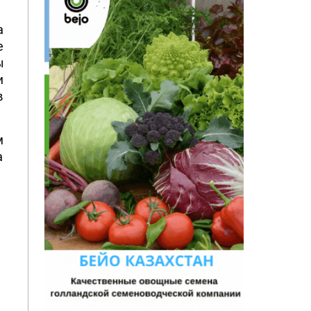
а
е
ы
и
в
м
а