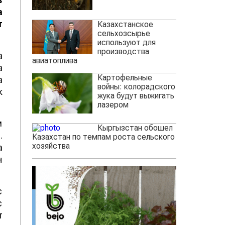
а
т
Казахстанское
сельхозсырье
используют для
производства
а
авиатоплива
а
Картофельные
а
войны: колорадского
к
жука будут выжигать
лазером
м
Кыргызстан обошел
.
Казахстан по темпам роста сельского
хозяйства
а
н
с
с
т