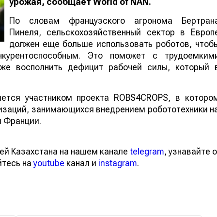
урожая, сообщает World of NAN.
По словам французского агронома Бертран
Пинеля, сельскохозяйственный сектор в Европ
должен еще больше использовать роботов, чтоб
нкурентоспособным. Это поможет с трудоемким
кже восполнить дефицит рабочей силы, который 
ляется участником проекта ROBS4CROPS, в которо
низаций, занимающихся внедрением робототехники н
и Франции.
ей Казахстана на нашем канале
telegram
, узнавайте о
йтесь на
youtube
канал и
instagram
.