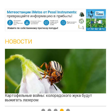
НОВОСТИ
Кы
се
Картофельные войны: колорадского жука будут
выжигать лазером
1
2
3
4
5