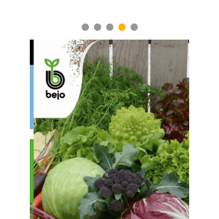
мясного скота
1
2
3
4
5