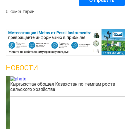
0 коментарии
НОВОСТИ
Кыргызстан обошел Казахстан по темпам роста
Ка
сельского хозяйства
эк