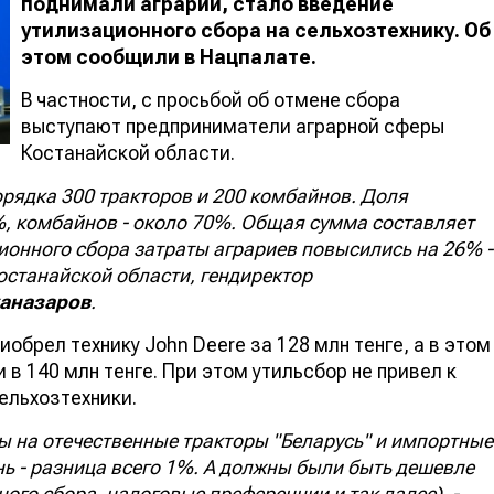
поднимали аграрии, стало введение
утилизационного сбора на сельхозтехнику. Об
этом сообщили в Нацпалате.
В частности, с просьбой об отмене сбора
выступают предприниматели аграрной сферы
Костанайской области.
рядка 300 тракторов и 200 комбайнов. Доля
, комбайнов - около 70%. Общая сумма составляет
ционного сбора затраты аграриев повысились на 26% -
останайской области, гендиректор
жаназаров
.
иобрел технику John Deere за 128 млн тенге, а в этом
 в 140 млн тенге. При этом утильсбор не привел к
ельхозтехники.
ны на отечественные тракторы "Беларусь" и импортные
ь - разница всего 1%. А должны были быть дешевле
ого сбора, налоговые преференции и так далее), -