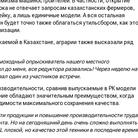
имизма машиностроителей. В частности, открытие
ока не отвечает запросам казахстанских фермеров,
нейку, а лишь единичные модели. А вся остальная
н будет точно также облагаться утильсбором, как эт
лизации.
скаемой в Казахстане, аграрии также высказали ряд
самоходный опрыскиватель нашего местного
ал до меня, все редуктора развались! Через неделю на
зал один из участников встречи.
изводительности, сравнив выпускаемые в РК модели
едние обладают значительным преимуществом, когда
ходимости максимального сохранения качества.
ти продукции и повышение производительности труда
нта. Но на сегодняшний день очень сложно выполнять
IL плохой, но качество этой техники в последнее время