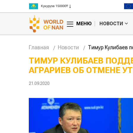
Кукуруза 150000₸
Рис 300000₸
Пшеница 3 класс 125000₸
МЕНЮ
НОВОСТИ
Главная
Новости
Тимур Кулибаев п
ТИМУР КУЛИБАЕВ ПОДД
АГРАРИЕВ ОБ ОТМЕНЕ У
нашли
Жара в Китае может
повысить
поднять цены на
ивность
зерно
21.09.2020
 скота
авиатоп