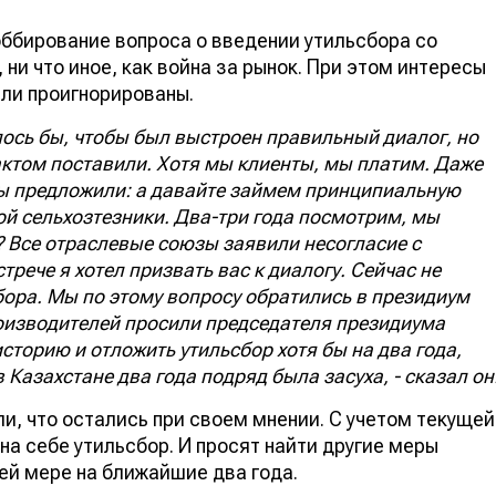
ббирование вопроса о введении утильсбора со
ни что иное, как война за рынок. При этом интересы
ыли проигнорированы.
елось бы, чтобы был выстроен правильный диалог, но
актом поставили. Хотя мы клиенты, мы платим. Даже
ы предложили: а давайте займем принципиальную
ой сельхозтезники. Два-три года посмотрим, мы
 Все отраслевые союзы заявили несогласие с
трече я хотел призвать вас к диалогу. Сейчас не
бора. Мы по этому вопросу обратились в президиум
роизводителей просили председателя президиума
сторию и отложить утильсбор хотя бы на два года,
 Казахстане два года подряд была засуха, - сказал он
и, что остались при своем мнении. С учетом текущей
 на себе утильсбор. И просят найти другие меры
й мере на ближайшие два года.