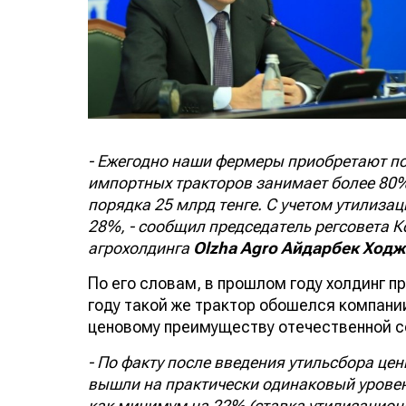
- Ежегодно наши фермеры приобретают по
импортных тракторов занимает более 80%
порядка 25 млрд тенге. С учетом утилиза
28%, - сообщил председатель регсовета К
агрохолдинга
Olzha Agro Айдарбек Ход
По его словам, в прошлом году холдинг пр
году такой же трактор обошелся компании
ценовому преимуществу отечественной с
- По факту после введения утильсбора це
вышли на практически одинаковый уровен
как минимум на 22% (ставка утилизационн