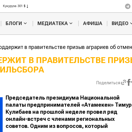
Кукуруза 301 $
Рис 408 $
Пшеница 423 $
БЛОГИ
МЕДИАТЕКА
АФИША
ВИДЕО
оддержит в правительстве призыв аграриев об отмен
ЕРЖИТ В ПРАВИТЕЛЬСТВЕ ПРИ
ТИЛЬСБОРА
Казахстанское
Картофельн
сельхозсырье
войны: коло
используют для
жука будут 
Поделиться
производства
лазером
лива
Председатель президиума Национальной
палаты предпринимателей «Атамекен» Тимур
Кулибаев на прошлой неделе провел ряд
онлайн-встреч с членами региональных
советов. Одним из вопросов, который