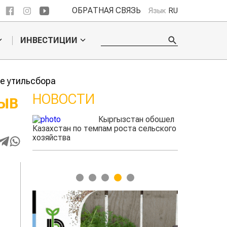
ОБРАТНАЯ СВЯЗЬ
Язык
RU
ИНВЕСТИЦИИ
е утильсбора
НОВОСТИ
ЗЫВ
ые
Кыргызстан обошел
радского
Казахстан по темпам роста сельского
выжигать
хозяйства
1
2
3
4
5