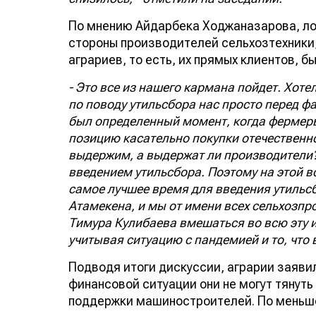
По мнению Айдарбека Ходжаназарова, ло
стороны производителей сельхозтехники, 
аграриев, то есть, их прямых клиентов, б
- Это все из нашего кармана пойдет. Хот
по поводу утильсбора нас просто перед ф
был определенный момент, когда фермер
позицию касательно покупки отечественн
выдержим, а выдержат ли производители?
введением утильсбора. Поэтому на этой вс
самое лучшее время для введения утильс
Атамекена, и мы от имени всех сельхозп
Тимура Кулибаева вмешаться во всю эту и
учитывая ситуацию с пандемией и то, что в
Подводя итоги дискуссии, аграрии заявил
финансовой ситуации они не могут тянуть
поддержки машиностроителей. По меньше