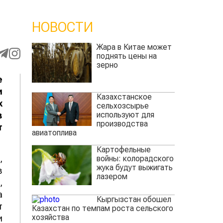
НОВОСТИ
Жара в Китае может
поднять цены на
зерно
е
и
Казахстанское
х
сельхозсырье
используют для
в
производства
т
авиатоплива
Картофельные
,
войны: колорадского
жука будут выжигать
в
лазером
,
а
Кыргызстан обошел
т
Казахстан по темпам роста сельского
хозяйства
и