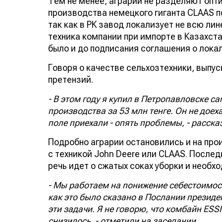
Тем не менее, аграрии не разделяют опт
производства немецкого гиганта CLAAS п
так как в РК завод локализует не всю ли
техника компании при импорте в Казахста
было и до подписания соглашения о лока
Говоря о качестве сельхозтехники, выпу
претензий.
- В этом году я купил в Петропавловске 
производства за 53 млн тенге. Он не доех
поле приехали - опять проблемы, - расска
Подробно аграрии остановились и на про
с техникой John Deere или CLAAS. Посл
речь идет о сжатых соках уборки и необ
- Мы работаем на понижение себестоимос
как это было сказано в Послании президе
эти задачи. Я не говорю, что комбайн ESS
снизилось, - отметили на заседании.