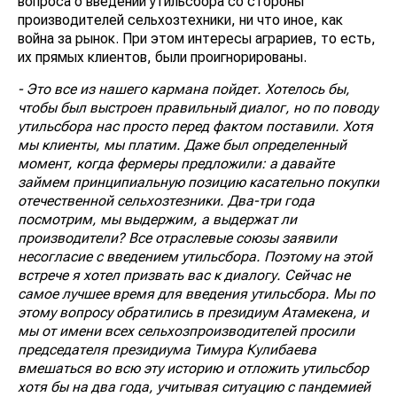
вопроса о введении утильсбора со стороны
производителей сельхозтехники, ни что иное, как
война за рынок. При этом интересы аграриев, то есть,
их прямых клиентов, были проигнорированы.
- Это все из нашего кармана пойдет. Хотелось бы,
чтобы был выстроен правильный диалог, но по поводу
утильсбора нас просто перед фактом поставили. Хотя
мы клиенты, мы платим. Даже был определенный
момент, когда фермеры предложили: а давайте
займем принципиальную позицию касательно покупки
отечественной сельхозтезники. Два-три года
посмотрим, мы выдержим, а выдержат ли
производители? Все отраслевые союзы заявили
несогласие с введением утильсбора. Поэтому на этой
встрече я хотел призвать вас к диалогу. Сейчас не
самое лучшее время для введения утильсбора. Мы по
этому вопросу обратились в президиум Атамекена, и
мы от имени всех сельхозпроизводителей просили
председателя президиума Тимура Кулибаева
вмешаться во всю эту историю и отложить утильсбор
хотя бы на два года, учитывая ситуацию с пандемией