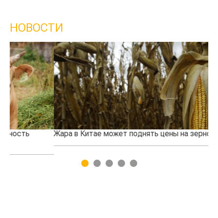
НОВОСТИ
Жара в Китае может поднять цены на зерно
Ка
пр
1
2
3
4
5