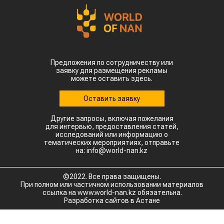
из крупнейших центров выращивания хлопка,
столбики термометров местами приближаются к
50 °C.
Высокие температуры пришлись на период
цветения и налива зерна, когда растения
особенно чувствительны к жаре. Кроме того,
повышенная влажность создает благоприятные
условия для распространения вредителей и
болезней. Власти уже рекомендовали аграриям
увеличить объемы орошения и принять
дополнительные меры для защиты посевов.
Пока речь идет лишь о рисках, а не о
фактическом неурожае. Оценить масштаб
возможных потерь удастся только после начала
уборочной кампании. Однако ситуация
находится под пристальным вниманием,
поскольку осенний урожай обеспечивает около
трех четвертей всего производства зерна в
Китае.