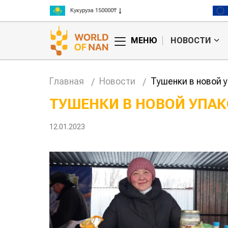
Рис 300000₸
Пшеница 3 класс 125000₸
МЕНЮ
НОВОСТИ
Главная
Новости
Тушенки в новой 
ТУШЕНКИ В НОВОЙ УПА
ские
Жара в Китае может
12.01.2023
н на
поднять цены на
зерно
авиатопли