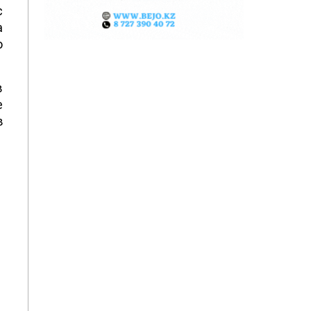
с
а
о
в
е
з