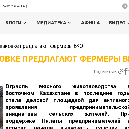
Рис 408 $
Пшеница 423 $
БЛОГИ
МЕДИАТЕКА
АФИША
ВИДЕО
упаковке предлагают фермеры ВКО
КОВКЕ ПРЕДЛАГАЮТ ФЕРМЕРЫ В
Казахстанское
Картофельные
Поделиться
сельхозсырье
войны: колора
используют для
жука будут вы
производства
лазером
Отрасль мясного животноводства 
ва
Восточном Казахстане в последние год
стала деловой площадкой для активног
проявления предпринимательско
инициативы сельских жителей. Пр
поддержке Палаты предпринимателей 
регионе начали выпускать тушёнку и