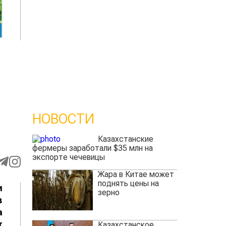
НОВОСТИ
Казахстанские
фермеры заработали $35 млн на
экспорте чечевицы
Жара в Китае может
поднять цены на
и
зерно
в
а
т
Казахстанское