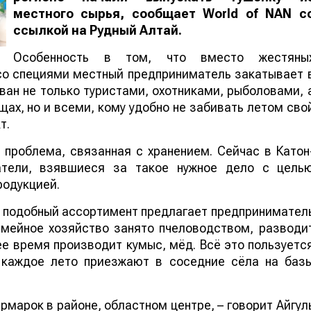
местного сырья, сообщает
World of NAN
с
ссылкой на Рудный Алтай.
Особенность в том, что вместо жестяны
со специями местный предприниматель закатывает 
ван не только туристами, охотниками, рыболовами, 
ах, но и всеми, кому удобно не забивать летом сво
т.
проблема, связанная с хранением. Сейчас в Катон
атели, взявшиеся за такое нужное дело с цель
родукцией.
в подобный ассортимент предлагает предпринимател
емейное хозяйство занято пчеловодством, разводи
е время производит кумыс, мёд. Всё это пользуетс
е каждое лето приезжают в соседние сёла на баз
рмарок в районе, областном центре, – говорит Айгул