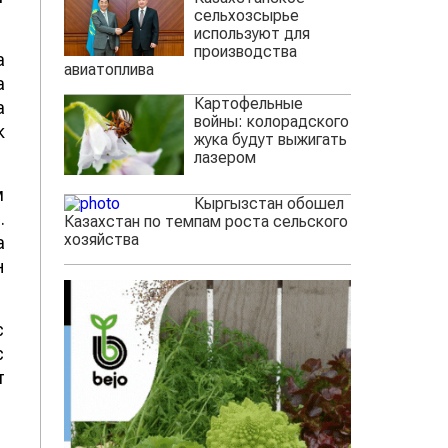
сельхозсырье
используют для
производства
а
авиатоплива
а
Картофельные
а
войны: колорадского
к
жука будут выжигать
лазером
м
Кыргызстан обошел
.
Казахстан по темпам роста сельского
хозяйства
а
н
с
с
т