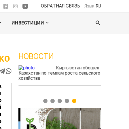
ОБРАТНАЯ СВЯЗЬ
Язык
RU
ИНВЕСТИЦИИ
НОВОСТИ
КО
Кыргызстан обошел
дского
Казахстан по темпам роста сельского
фермеры зараб
жигать
хозяйства
экспорте чече
в
ы
о
1
2
3
4
5
й
и
в
з