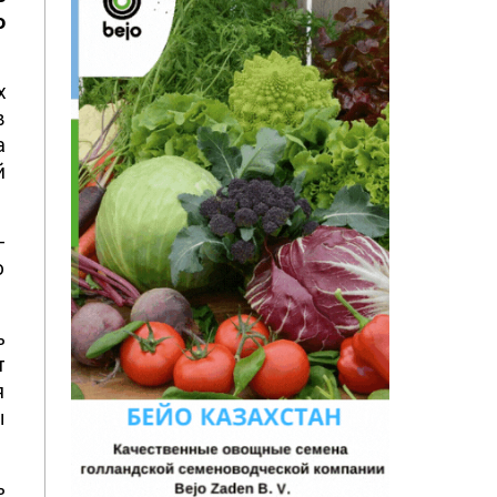
о
х
в
а
й
-
ю
ь
т
я
ы
ь