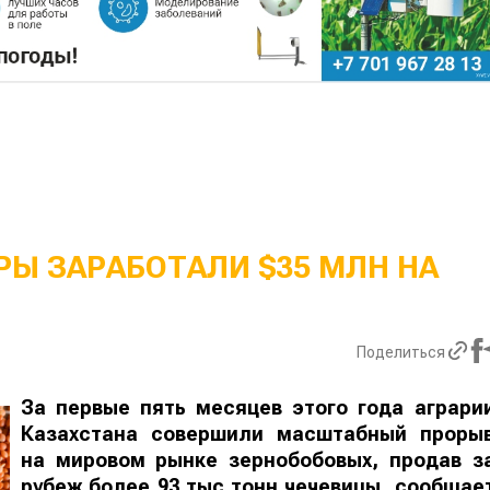
Ы ЗАРАБОТАЛИ $35 МЛН НА
Поделиться
За первые пять месяцев этого года аграри
Казахстана совершили масштабный проры
на мировом рынке зернобобовых, продав з
рубеж более 93 тыс тонн чечевицы, сообщае