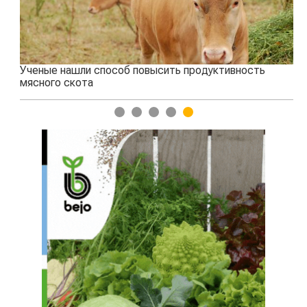
Ученые нашли способ повысить продуктивность
Жа
мясного скота
1
2
3
4
5