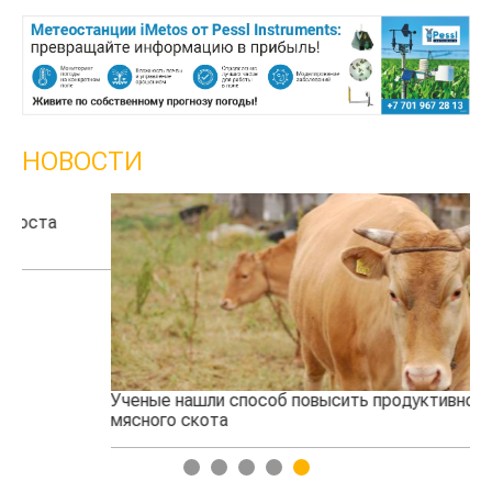
НОВОСТИ
Ученые нашли способ повысить продуктивность
Жа
мясного скота
1
2
3
4
5