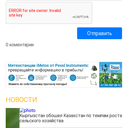
0 коментарии
НОВОСТИ
Кыргызстан обошел Казахстан по темпам роста
Ка
сельского хозяйства
эк