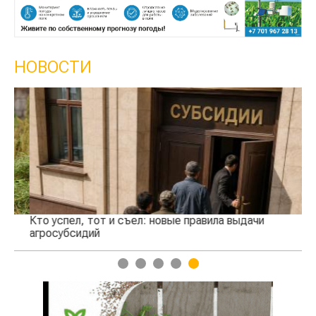
НОВОСТИ
Кто успел, тот и съел: новые правила выдачи
Ка
агросубсидий
пр
1
2
3
4
5