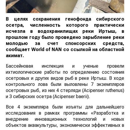
В целях сохранения генофонда сибирского
осетра, численность которого практически
исчезла в водохранилищах реки Иртыш, в
прошлом году было проведено зарыбление реки
молодью за счет спонсорских средств, сообщает
World
of
NAN
со ссылкой на областной акимат.
Бассейновая инспекция и ученые провели
ихтиологические работы по определению состояния
осетровых и других видов рыб в реке Иртыш. В ходе
контрольного лова были выловлены 7 экземпляров
осетровых рыб, из них 4 стерляди (Acipenser ruthenus)
и 3 сибирских осетра (Acipenser baerii).
Все 4 экземпляра были изъяты для дальнейшего
исследования в рамках программы «Разработка и
внедрение инновационных технологий и новых
объектов аквакультуры, экономически эффективных в
природно-климатических условиях различных