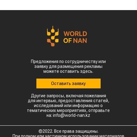
отметке в $35 млн.
Казахстанскую чечевицу активно закупают 23
страны мира. Ключевым торговым партнером
остается Турция, которая увеличила закупки в
пять раз и импортировала 63,4 тыс. тонн.
Главной сенсацией отчетного периода стал
рынок Китая. Если в прошлом году отгрузки туда
полностью отсутствовали, то за пять месяцев
текущего года КНР выкупила сразу 14,2 тыс.
тонн казахстанской чечевицы.
Высокую динамику спроса показывают и другие
традиционные рынки: Афганистан — 4,9 тыс
тонн (рост в 11,7 раза) Азербайджан — 2 тыс
тонн (рост в 22,6 раза) Туркменистан — 1,1 тыс
тонн (рост в 3,6 раза) Таджикистан — 539,2
тонны (рост в 23,4 раза) Польша — 462 тонны
(рост в 21 раз).
Смотрите больше интересных агроновостей