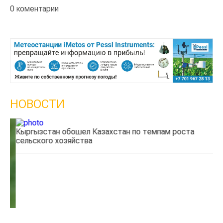
0 коментарии
НОВОСТИ
Кыргызстан обошел Казахстан по темпам роста
Ка
сельского хозяйства
эк