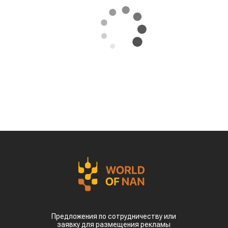
07.08.2026
Поделиться
За первые пять месяцев этого года аграрии
Казахстана совершили масштабный прорыв
на мировом рынке зернобобовых, продав за
рубеж более 93 тыс тонн чечевицы,
сообщает
World
of
NAN
.
По данным Lsm.kz, этот объем сразу в 6,7 раза
превысил показатели аналогичного периода
прошлого года. Суммарная экспортная выручка
отечественных производителей приблизилась к
отметке в $35 млн.
Казахстанскую чечевицу активно закупают 23
страны мира. Ключевым торговым партнером
остается Турция, которая увеличила закупки в
пять раз и импортировала 63,4 тыс. тонн.
Главной сенсацией отчетного периода стал
рынок Китая. Если в прошлом году отгрузки туда
полностью отсутствовали, то за пять месяцев