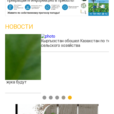
НОВОСТИ
Кыргызстан обошел Казахстан по темпам роста
Ка
сельского хозяйства
эк
1
2
3
4
5