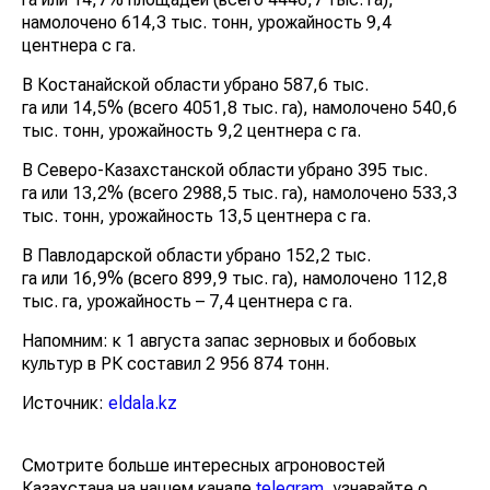
намолочено 614,3 тыс. тонн, урожайность 9,4
центнера с га.
В Костанайской области убрано 587,6 тыс.
га или 14,5% (всего 4051,8 тыс. га), намолочено 540,6
тыс. тонн, урожайность 9,2 центнера с га.
В Северо-Казахстанской области убрано 395 тыс.
га или 13,2% (всего 2988,5 тыс. га), намолочено 533,3
тыс. тонн, урожайность 13,5 центнера с га.
В Павлодарской области убрано 152,2 тыс.
га или 16,9% (всего 899,9 тыс. га), намолочено 112,8
тыс. га, урожайность – 7,4 центнера с га.
Напомним: к 1 августа запас зерновых и бобовых
культур в РК составил 2 956 874 тонн.
Источник:
eldala.kz
Смотрите больше интересных агроновостей
Казахстана на нашем канале
telegram
, узнавайте о