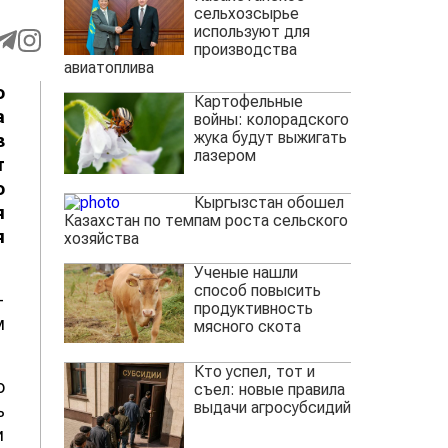
сельхозсырье
используют для
производства
авиатоплива
о
Картофельные
а
войны: колорадского
жука будут выжигать
з
лазером
т
о
Кыргызстан обошел
я
Казахстан по темпам роста сельского
я
хозяйства
Ученые нашли
способ повысить
-
продуктивность
м
мясного скота
Кто успел, тот и
о
съел: новые правила
выдачи агросубсидий
ь
и