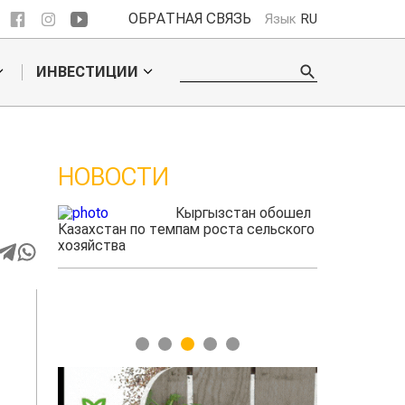
ОБРАТНАЯ СВЯЗЬ
Язык
RU
ИНВЕСТИЦИИ
НОВОСТИ
 обошел
Ученые нашли
ельского
способ повысить
продуктивность
мясного скота
1
2
3
4
5