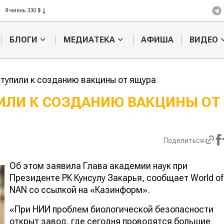
Ячмень 330 $
Кукуруза 301 $
Рис 408 $
БЛОГИ
МЕДИАТЕКА
АФИША
ВИДЕО
Пшеница 423 $
ступили к созданию вакцины от ящура
ПИЛИ К СОЗДАНИЮ ВАКЦИНЫ ОТ
Картофельные
Кыргызстан
войны: колорадского
Казахстан по темпам роста с
жука будут выжигать
хозяйства
Поделиться
лазером
Об этом заявила Глава академии наук при
Президенте РК Кунсулу Закарья, сообщает World of
NAN со ссылкой на «Казинформ».
«При НИИ проблем биологической безопасности
открыт завод, где сегодня проводятся большие