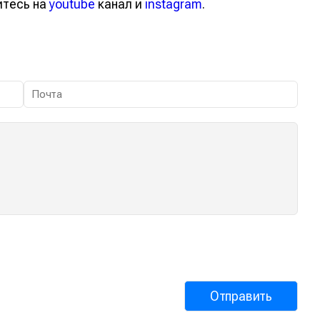
йтесь на
youtube
канал и
instagram
.