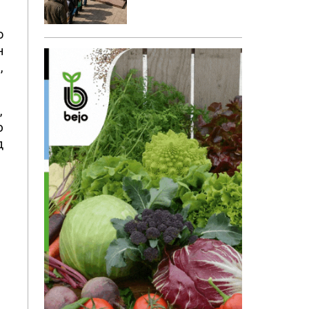
о
н
,
,
ю
д