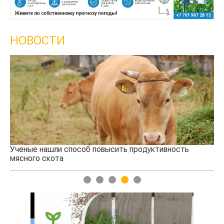
НОВОСТИ
ченые нашли способ повысить продуктивность
Кто усп
ясного скота
агросу
1
2
3
4
5