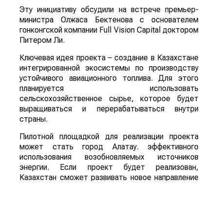
Эту инициативу обсудили на встрече премьер-
министра Олжаса Бектенова с основателем
гонконгской компании Full Vision Capital доктором
Питером Ли.
Ключевая идея проекта – создание в Казахстане
интегрированной экосистемы по производству
устойчивого авиационного топлива. Для этого
планируется использовать
сельскохозяйственное сырье, которое будет
выращиваться и перерабатываться внутри
страны.
Пилотной площадкой для реализации проекта
может стать город Алатау. эффективного
использования возобновляемых источников
энергии. Если проект будет реализован,
Казахстан сможет развивать новое направление
глубокой переработки сельскохозяйственной
продукции, одновременно расширяя рынок сбыта
сырья и внедряя технологии «зеленой»