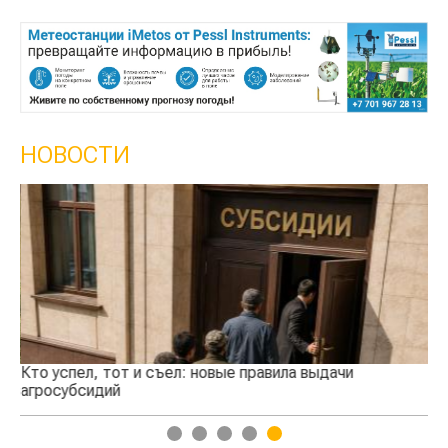
НОВОСТИ
Кто успел, тот и съел: новые правила выдачи
Ка
агросубсидий
пр
1
2
3
4
5