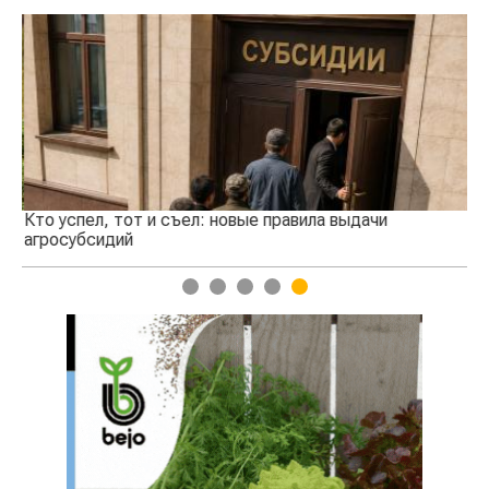
Кто успел, тот и съел: новые правила выдачи
Ка
агросубсидий
пр
1
2
3
4
5